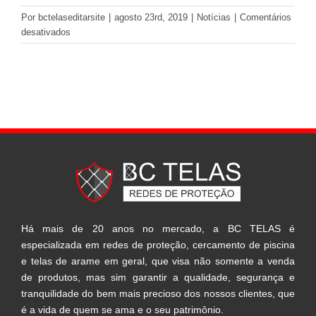
Por
bctelaseditarsite
|
agosto 23rd, 2019
|
Notícias
|
Comentários
em
desativados
Não
Perca
Tempo,
Garanta
a
Segurança
da
Sua
Família
Há mais de 20 anos no mercado, a BC TELAS é
especializada em redes de proteção, cercamento de piscina
e telas de arame em geral, que visa não somente a venda
de produtos, mas sim garantir a qualidade, segurança e
tranquilidade do bem mais precioso dos nossos clientes, que
é a vida de quem se ama e o seu patrimônio.