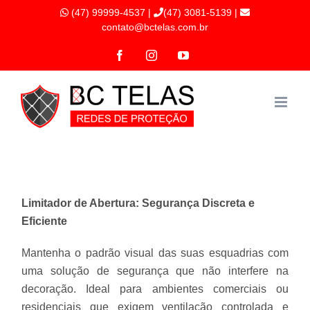
Ir
(47) 99999-4537
|
(47) 3081-5139 |
para
contato@bctelas.com.br
o
Facebook
Instagram
YouTube
conteúdo
Limitador de Abertura: Segurança Discreta e
Eficiente
Mantenha o padrão visual das suas esquadrias com
uma solução de segurança que não interfere na
decoração. Ideal para ambientes comerciais ou
residenciais que exigem ventilação controlada e